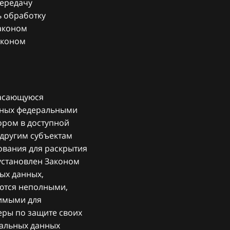
передачу
ь обработку
Законом
аконом
касающуюся
енных федеральными
ором в доступной
 другим субъектам
ования для раскрытия
установлен Законом
ых данных,
яются неполными,
димыми для
еры по защите своих
нальных данных