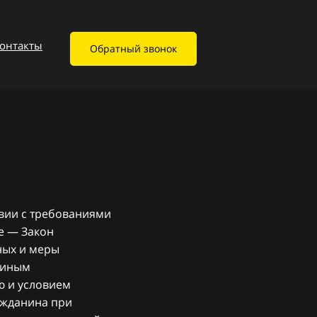
онтакты
Обратный звонок
твии с требованиями
е — Закон
ных и меры
риным
ю и условием
ажданина при