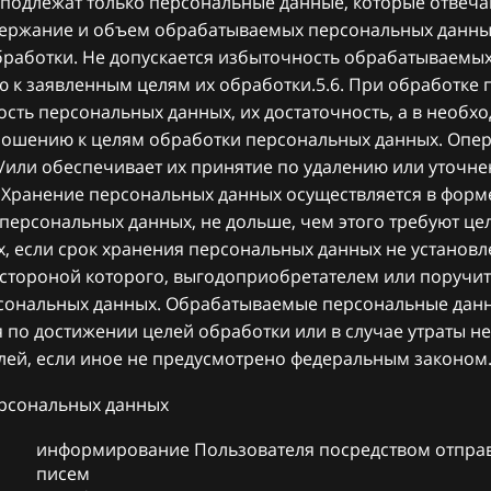
е подлежат только персональные данные, которые отвеч
одержание и объем обрабатываемых персональных данны
работки. Не допускается избыточность обрабатываемы
 к заявленным целям их обработки.5.6. При обработке
сть персональных данных, их достаточность, а в необх
тношению к целям обработки персональных данных. Опе
или обеспечивает их принятие по удалению или уточн
. Хранение персональных данных осуществляется в фор
 персональных данных, не дольше, чем этого требуют це
, если срок хранения персональных данных не установ
 стороной которого, выгодоприобретателем или поручи
рсональных данных. Обрабатываемые персональные дан
 по достижении целей обработки или в случае утраты н
елей, если иное не предусмотрено федеральным законом
ерсональных данных
информирование Пользователя посредством отпра
писем