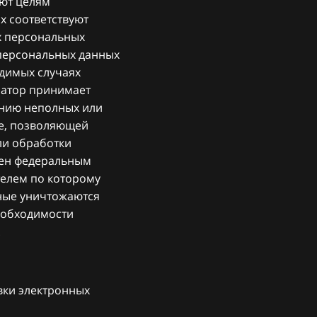
ают целям
х соответствуют
х персональных
 персональных данных
одимых случаях
ратор принимает
ению неполных или
ме, позволяющей
ли обработки
лен федеральным
телем по которому
ные уничтожаются
еобходимости
.
вки электронных