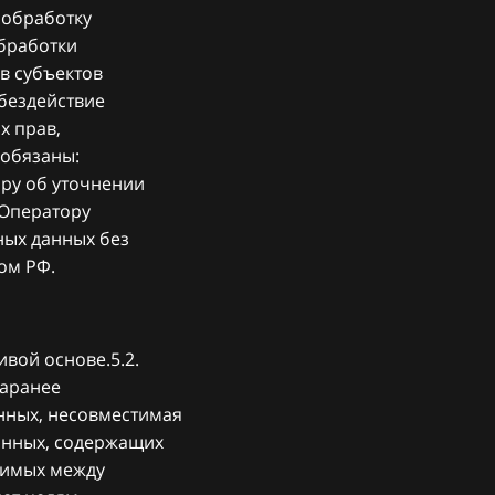
 обработку
обработки
в субъектов
бездействие
х прав,
 обязаны:
ру об уточнении
 Оператору
ных данных без
вом РФ.
вой основе.5.2.
заранее
нных, несовместимая
данных, содержащих
тимых между