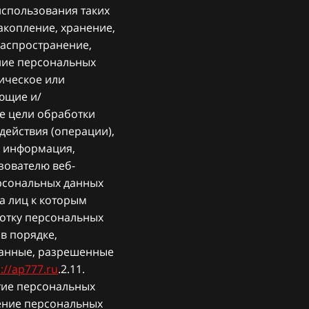
использования таких
акопление, хранение,
распространение,
ение персональных
ическое или
ющие и/
е цели обработки
действия (операции),
 информация,
зователю веб-
ерсональных данных
а лиц к которым
ботку персональных
в порядке,
данные, разрешенные
://ap777.ru
.2.11.
тие персональных
нение персональных