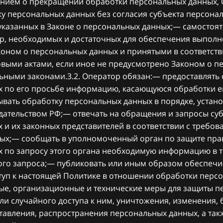
нием о прекращении обработки персональных данных, 
у персональных данных без согласия субъекта персона
указанных в Законе о персональных данных;— самостоя
ер, необходимых и достаточных для обеспечения выполн
оном о персональных данных и принятыми в соответств
ыми актами, если иное не предусмотрено Законом о п
ьными законами.3.2. Оператор обязан:— предоставлять 
 по его просьбе информацию, касающуюся обработки е
вать обработку персональных данных в порядке, устан
ательством РФ;— отвечать на обращения и запросы су
 и их законных представителей в соответствии с требо
ых;— сообщать в уполномоченный орган по защите пра
 по запросу этого органа необходимую информацию в т
кого запроса;— публиковать или иным образом обеспечи
уп к настоящей Политике в отношении обработки перс
е, организационные и технические меры для защиты п
ли случайного доступа к ним, уничтожения, изменения,
тавления, распространения персональных данных, а так