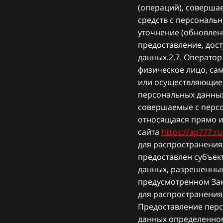
(операций), соверша
средств с персональн
уточнение (обновлени
предоставление, дос
данных.2.7. Операто
физическое лицо, са
или осуществляющие 
персональных данных
совершаемые с перс
относящаяся прямо и
сайта
https://ap777.ru
для распространения
предоставлен субъек
данных, разрешенных
предусмотренном За
для распространения)
Предоставление перс
данных определенном