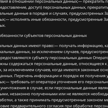
вий в отношении персональных данных;— прекратить 
едоставление, доступ) персональных данных, прекратит
альные данные в порядке и случаях, предусмотренных 
ых;— исполнять иные обязанности, предусмотренные З
ых.
 обязанности субъектов персональных данных
нальных данных имеют право:— получать информацию, 
нальных данных, за исключением случаев, предусмотр
предоставляются субъекту персональных данных Операт
олжны содержаться персональные данные, относящиеся к
, за исключением случаев, когда имеются законные осн
данных. Перечень информации и порядок ее получения 
ых;— требовать от оператора уточнения его персональн
 уничтожения в случае, если персональные данные явл
ыми, незаконно полученными или не являются необхо
аботки, а также принимать предусмотренные законом м
ловие предварительного согласия при обработке персо