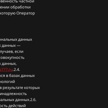
овенность частной
шении обработки
 которую Оператор
сональных данных
х данных —
учаев, если
совокупность
 данных,
p777.ru
.2.4.
ся в базах данных
нологий
в результате которых
ринадлежность
альных данных.2.6.
ость действий