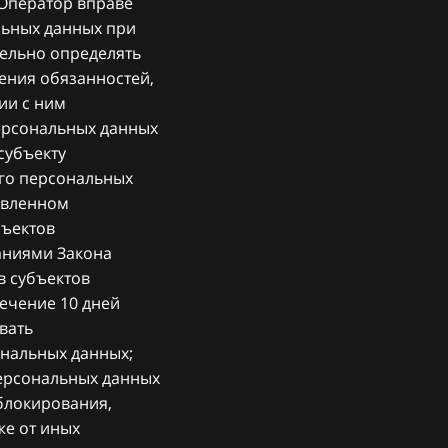
Оператор вправе
льных данных при
тельно определять
ения обязанностей,
ии с ним
ерсональных данных
субъекту
го персональных
овленном
бъектов
ваниями Закона
в субъектов
ечение 10 дней
вать
ональных данных;
ерсональных данных
 блокирования,
же от иных