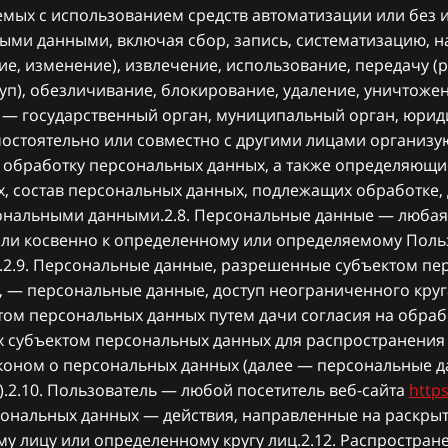
емых с использованием средств автоматизации или без 
ыми данными, включая сбор, запись, систематизацию, н
е, изменение), извлечение, использование, передачу (
туп), обезличивание, блокирование, удаление, уничтож
р — государственный орган, муниципальный орган, юрид
мостоятельно или совместно с другими лицами организу
обработку персональных данных, а также определяющи
, состав персональных данных, подлежащих обработке, 
ональными данными.2.8. Персональные данные — любая
ли косвенно к определенному или определяемому Поль
.2.9. Персональные данные, разрешенные субъектом п
, — персональные данные, доступ неограниченного круг
том персональных данных путем дачи согласия на обра
 субъектом персональных данных для распространения 
коном о персональных данных (далее — персональные 
.2.10. Пользователь — любой посетитель веб-сайта
https
ональных данных — действия, направленные на раскры
у лицу или определенному кругу лиц.2.12. Распростра