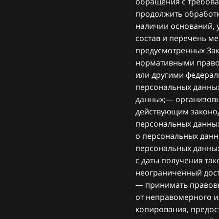
обращения с требова
продолжить обработк
наличии оснований, 
состав и перечень м
предусмотренных Зак
нормативными правов
или другими федерал
персональных данных
данных;— организовы
действующим законод
персональных данных
о персональных данн
персональных данных
с даты получения та
неограниченный дост
— принимать правовы
от неправомерного и
копирования, предос