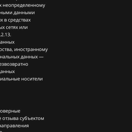
ых неопределенному
льными данными
х в средствах
х сетях или
2.13.
данных
рства, иностранному
ональных данных —
безвозвратно
данных
риальные носители
стоверные
 отзыва субъектом
 направления